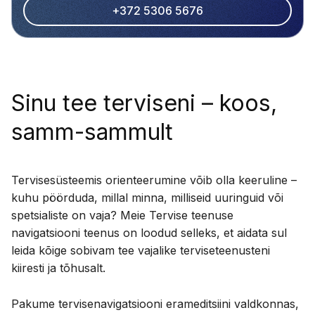
+372 5306 5676
Sinu tee terviseni – koos,
samm-sammult
Tervisesüsteemis orienteerumine võib olla keeruline –
kuhu pöörduda, millal minna, milliseid uuringuid või
spetsialiste on vaja? Meie Tervise teenuse
navigatsiooni teenus on loodud selleks, et aidata sul
leida kõige sobivam tee vajalike terviseteenusteni
kiiresti ja tõhusalt.
Pakume tervisenavigatsiooni erameditsiini valdkonnas,