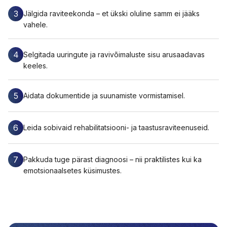
3
Jälgida raviteekonda – et ükski oluline samm ei jääks
vahele.
4
Selgitada uuringute ja ravivõimaluste sisu arusaadavas
keeles.
5
Aidata dokumentide ja suunamiste vormistamisel.
6
Leida sobivaid rehabilitatsiooni- ja taastusraviteenuseid.
7
Pakkuda tuge pärast diagnoosi – nii praktilistes kui ka
emotsionaalsetes küsimustes.