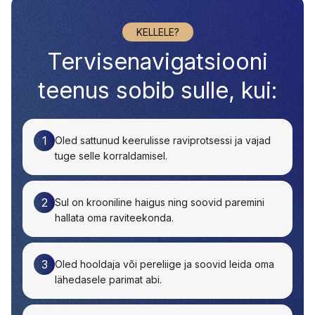
KELLELE?
Tervisenavigatsiooni
teenus sobib sulle, kui:
1
Oled sattunud keerulisse raviprotsessi ja vajad
tuge selle korraldamisel.
2
Sul on krooniline haigus ning soovid paremini
hallata oma raviteekonda.
3
Oled hooldaja või pereliige ja soovid leida oma
lähedasele parimat abi.