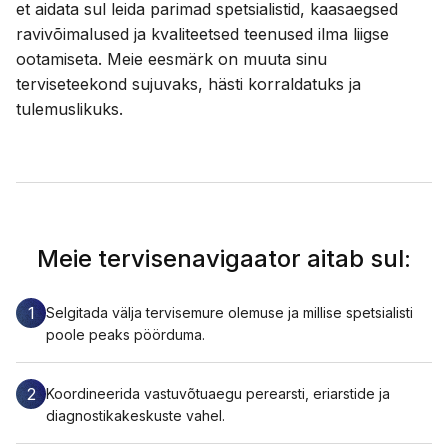
et aidata sul leida parimad spetsialistid, kaasaegsed
ravivõimalused ja kvaliteetsed teenused ilma liigse
ootamiseta. Meie eesmärk on muuta sinu
terviseteekond sujuvaks, hästi korraldatuks ja
tulemuslikuks.
Meie tervisenavigaator aitab sul:
1
Selgitada välja tervisemure olemuse ja millise spetsialisti
poole peaks pöörduma.
2
Koordineerida vastuvõtuaegu perearsti, eriarstide ja
diagnostikakeskuste vahel.