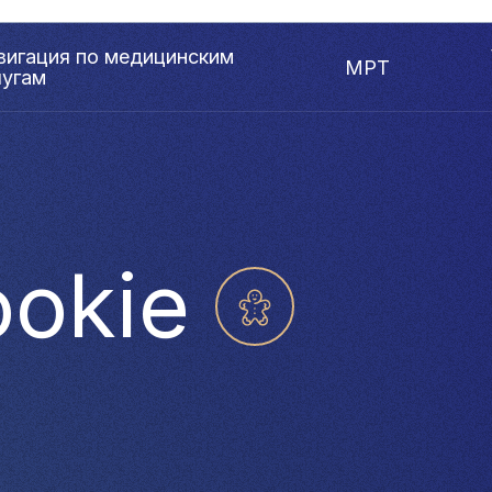
вигация по медицинским
МРТ
лугам
okie