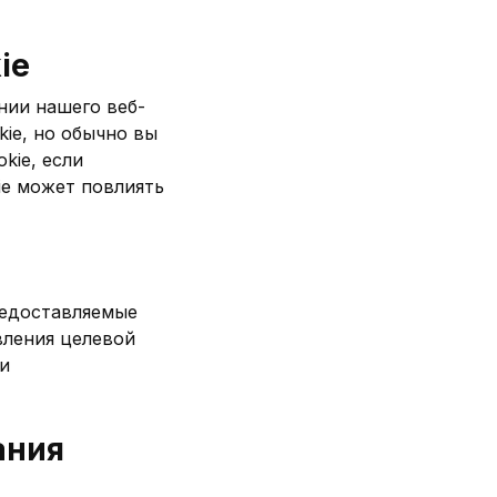
ie
нии нашего веб-
ie, но обычно вы
kie, если
ie может повлиять
редоставляемые
вления целевой
и
ания