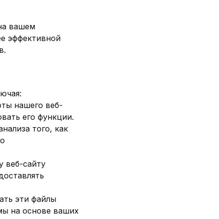
на вашем
ее эффективной
в.
лючая:
оты нашего веб-
вать его функции.
нализа того, как
го
у веб-сайту
доставлять
ть эти файлы
мы на основе ваших