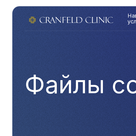
На
ус
Файлы co