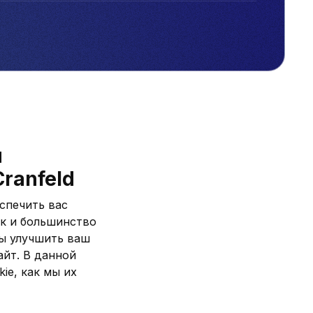
и
ranfeld
спечить вас
ак и большинство
бы улучшить ваш
айт. В данной
ie, как мы их