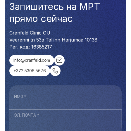
Запишитесь на МРТ
прямо сейчас
Cranfeld Clinic OÜ
Veerenni tn 53a Tallinn Harjumaa 10138
Рег. код: 16385217
info@cranfeld.com
+372 5306 5676
ИМЯ *
ЭЛ. ПОЧТА *